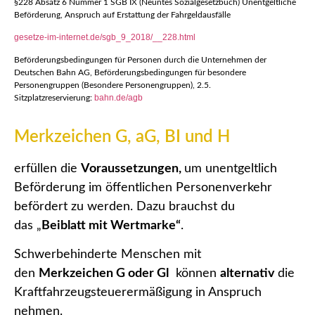
§228 Absatz 6 Nummer 1 SGB IX (Neuntes Sozialgesetzbuch)
Unentgeltliche
Beförderung, Anspruch auf Erstattung der Fahrgeldausfälle
gesetze-im-internet.de/sgb_9_2018/__228.html
Beförderungsbedingungen für Personen durch die Unternehmen der
Deutschen Bahn AG, Beförderungsbedingungen für besondere
Personengruppen (Besondere Personengruppen), 2.5.
bahn.de/agb
Sitzplatzreservierung:
Merkzeichen G, aG, BI und H
erfüllen die
Voraussetzungen,
um unentgeltlich
Beförderung im öffentlichen Personenverkehr
befördert zu werden. Dazu brauchst du
das „
Beiblatt mit Wertmarke“
.
Schwerbehinderte Menschen mit
den
Merkzeichen G oder Gl
können
alternativ
die
Kraftfahrzeugsteuerermäßigung in Anspruch
nehmen.