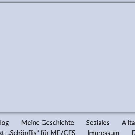
log
Meine Geschichte
Soziales
Allt
t: „Schöpflis“ für ME/CFS
Impressum
D