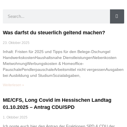
Was darfst du steuerlich geltend machen?
23. Oktober 2025
Inhalt: Fristen für 2025 und Tipps für den Belege-Dschungel
HandwerkskostenHaushaltsnahe DienstleistungenNebenkosten
MietwohnungWerbungskosten & Homeoffice-
PauschalePendlerpauschaleArbeitsmittel nicht vergessenAusgaben
bei Ausbildung und StudiumSozialabgaben,
Weiterlesen »
ME/CFS, Long Covid im Hessischen Landtag
01.10.2025 – Antrag CDU/SPD
1. Oktober 2025
Ich poste euch hier den Antrag der Fraktionen SPD & CDU der