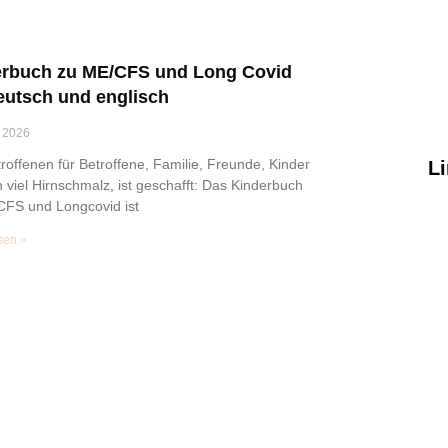
erbuch zu ME/CFS und Long Covid
eutsch und englisch
 2026
roffenen für Betroffene, Familie, Freunde, Kinder
L
viel Hirnschmalz, ist geschafft: Das Kinderbuch
CFS und Longcovid ist
sen »