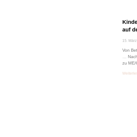
Kind
auf d
15. März
Von Bet
… Nach 
zu ME/
Weiterle