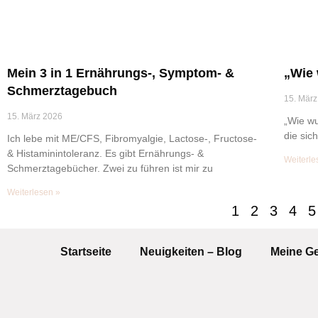
Mein 3 in 1 Ernährungs-, Symptom- &
„Wie 
Schmerztagebuch
15. März
15. März 2026
„Wie wu
die sich
Ich lebe mit ME/CFS, Fibromyalgie, Lactose-, Fructose-
& Histaminintoleranz. Es gibt Ernährungs- &
Weiterle
Schmerztagebücher. Zwei zu führen ist mir zu
Weiterlesen »
1
2
3
4
5
Startseite
Neuigkeiten – Blog
Meine G