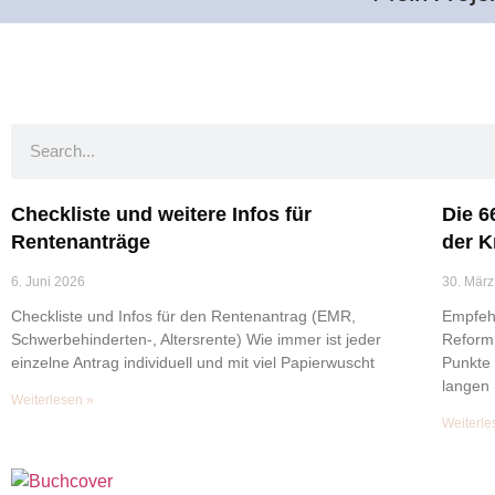
Checkliste und weitere Infos für
Die 6
Rentenanträge
der K
6. Juni 2026
30. März
Checkliste und Infos für den Rentenantrag (EMR,
Empfeh
Schwerbehinderten-, Altersrente) Wie immer ist jeder
Reform 
einzelne Antrag individuell und mit viel Papierwuscht
Punkte
langen 
Weiterlesen »
Weiterle