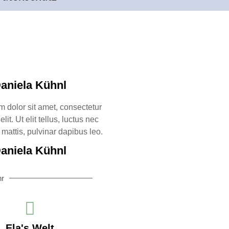
aniela Kühnl
 dolor sit amet, consectetur
lit. Ut elit tellus, luctus nec
mattis, pulvinar dapibus leo.
aniela Kühnl
hr
Ela's Welt