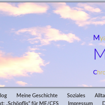
log
Meine Geschichte
Soziales
Allt
t: „Schöpflis“ für ME/CFS
Impressum
D