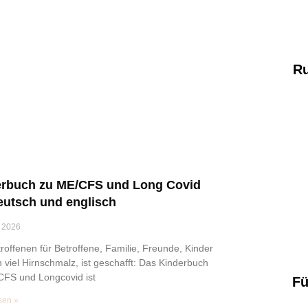
R
erbuch zu ME/CFS und Long Covid
eutsch und englisch
 2026
roffenen für Betroffene, Familie, Freunde, Kinder
viel Hirnschmalz, ist geschafft: Das Kinderbuch
CFS und Longcovid ist
Fü
sen »