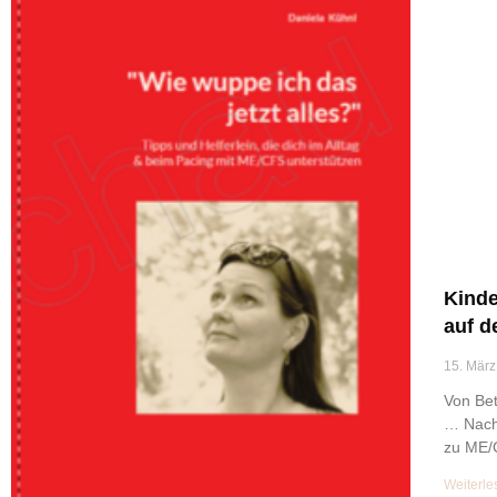
Kind
auf d
15. März
Von Bet
… Nach 
zu ME/
Weiterle