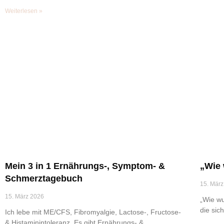
Weiterlesen »
Mein 3 in 1 Ernährungs-, Symptom- &
„Wie 
Schmerztagebuch
15. März
15. März 2026
„Wie wu
die sich
Ich lebe mit ME/CFS, Fibromyalgie, Lactose-, Fructose-
& Histaminintoleranz. Es gibt Ernährungs- &