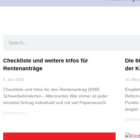
Checkliste und weitere Infos für
Die 6
Rentenanträge
der K
6. Juni 2026
30. März
Checkliste und Infos für den Rentenantrag (EMR,
Empfeh
Schwerbehinderten-, Altersrente) Wie immer ist jeder
Reform 
einzelne Antrag individuell und mit viel Papierwuscht
Punkte
langen 
Weiterlesen »
Weiterle