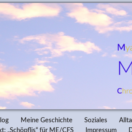
log
Meine Geschichte
Soziales
Allt
t: „Schöpflis“ für ME/CFS
Impressum
D