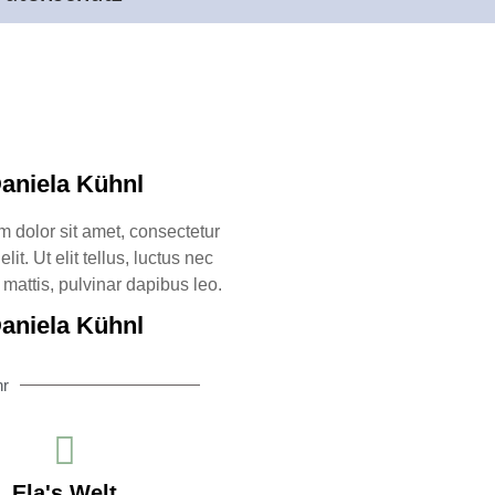
aniela Kühnl
 dolor sit amet, consectetur
lit. Ut elit tellus, luctus nec
mattis, pulvinar dapibus leo.
aniela Kühnl
hr
Ela's Welt