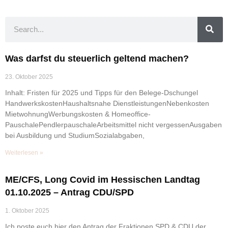
Was darfst du steuerlich geltend machen?
23. Oktober 2025
Inhalt: Fristen für 2025 und Tipps für den Belege-Dschungel
HandwerkskostenHaushaltsnahe DienstleistungenNebenkosten
MietwohnungWerbungskosten & Homeoffice-
PauschalePendlerpauschaleArbeitsmittel nicht vergessenAusgaben
bei Ausbildung und StudiumSozialabgaben,
Weiterlesen »
ME/CFS, Long Covid im Hessischen Landtag
01.10.2025 – Antrag CDU/SPD
1. Oktober 2025
Ich poste euch hier den Antrag der Fraktionen SPD & CDU der