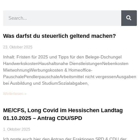
Was darfst du steuerlich geltend machen?
23. Oktober 2025
Inhalt: Fristen für 2025 und Tipps für den Belege-Dschungel
HandwerkskostenHaushaltsnahe DienstleistungenNebenkosten
MietwohnungWerbungskosten & Homeoffice-
PauschalePendlerpauschaleArbeitsmittel nicht vergessenAusgaben
bei Ausbildung und StudiumSozialabgaben,
Weiterlesen »
ME/CFS, Long Covid im Hessischen Landtag
01.10.2025 – Antrag CDU/SPD
1. Oktober 2025
Ich poste euch hier den Antrag der Fraktionen SPD & CDU der