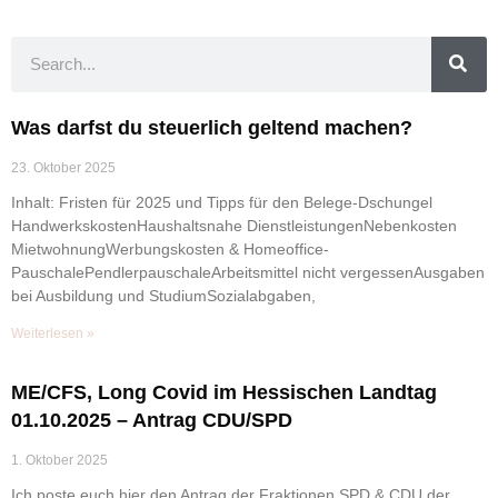
Was darfst du steuerlich geltend machen?
23. Oktober 2025
Inhalt: Fristen für 2025 und Tipps für den Belege-Dschungel
HandwerkskostenHaushaltsnahe DienstleistungenNebenkosten
MietwohnungWerbungskosten & Homeoffice-
PauschalePendlerpauschaleArbeitsmittel nicht vergessenAusgaben
bei Ausbildung und StudiumSozialabgaben,
Weiterlesen »
ME/CFS, Long Covid im Hessischen Landtag
01.10.2025 – Antrag CDU/SPD
1. Oktober 2025
Ich poste euch hier den Antrag der Fraktionen SPD & CDU der