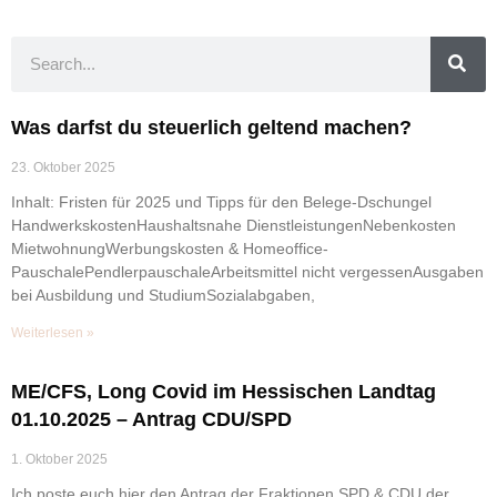
Was darfst du steuerlich geltend machen?
23. Oktober 2025
Inhalt: Fristen für 2025 und Tipps für den Belege-Dschungel
HandwerkskostenHaushaltsnahe DienstleistungenNebenkosten
MietwohnungWerbungskosten & Homeoffice-
PauschalePendlerpauschaleArbeitsmittel nicht vergessenAusgaben
bei Ausbildung und StudiumSozialabgaben,
Weiterlesen »
ME/CFS, Long Covid im Hessischen Landtag
01.10.2025 – Antrag CDU/SPD
1. Oktober 2025
Ich poste euch hier den Antrag der Fraktionen SPD & CDU der