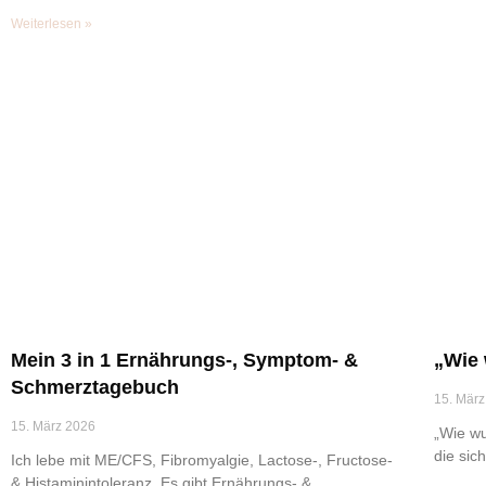
Weiterlesen »
Mein 3 in 1 Ernährungs-, Symptom- &
„Wie 
Schmerztagebuch
15. März
15. März 2026
„Wie wu
die sich
Ich lebe mit ME/CFS, Fibromyalgie, Lactose-, Fructose-
& Histaminintoleranz. Es gibt Ernährungs- &