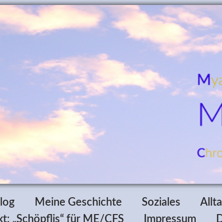
log
Meine Geschichte
Soziales
Allt
t: „Schöpflis“ für ME/CFS
Impressum
D