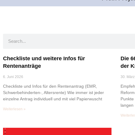
Checkliste und weitere Infos für
Die 6
Rentenanträge
der K
6. Juni 2026
30. März
Checkliste und Infos für den Rentenantrag (EMR,
Empfeh
Schwerbehinderten-, Altersrente) Wie immer ist jeder
Reform 
einzelne Antrag individuell und mit viel Papierwuscht
Punkte
langen 
Weiterlesen »
Weiterle