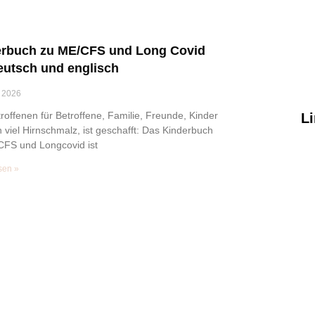
erbuch zu ME/CFS und Long Covid
eutsch und englisch
 2026
roffenen für Betroffene, Familie, Freunde, Kinder
L
viel Hirnschmalz, ist geschafft: Das Kinderbuch
CFS und Longcovid ist
sen »