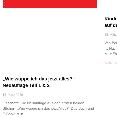
Kind
auf d
15. März
Von Bet
… Nach 
zu ME/
Weiterle
„Wie wuppe ich das jetzt alles?“
Neuauflage Teil 1 & 2
15. März 2026
Geschafft. Die Neuauflage aus den ersten beiden
Büchern „Wie wuppe ich das jetzt Alles?“ Das Buch und
E-Book ist in