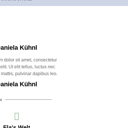
aniela Kühnl
 dolor sit amet, consectetur
lit. Ut elit tellus, luctus nec
mattis, pulvinar dapibus leo.
aniela Kühnl
hr
Ela's Welt